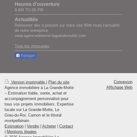
Heures d'ouverture
9 AM TO 06 PM
Actualités
Retrouvez dès à présent sur notre site Web toute l'actualité
de notre entreprise.
www.agencedelamer-lagrandemotte.com
Tous les messages
Partager
Connexion
Version imprimable
|
Plan du site
Affichage Web
Agence immobilière à La Grande‑Motte
– Estimation fiable, vente, achat et
accompagnement personnalisé pour
tous vos projets immobiliers. Expertise
locale sur La Grande‑Motte, Le
Grau‑du‑Roi, Carnon et le littoral
montpelliérain.
Estimation
|
Vendre
|
Acheter
|
Contact
|
Mentions légales