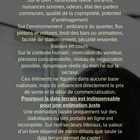
Sur le bien : luminosité réelle, vis-à-vis,
nuisances sonores, odeurs, état des parties
communes, qualité de la copropriété, potentiel
d’aménagement.
Sur l’environnement : ambiance du quartier, flux
piétons et voitures, bruit des bars ou animations,
facilité de stationnement, sécurité ressentie,
travaux en cours.
Sur le contexte humain : motivation du vendeur,
pression concurrentielle, niveau de négociation
possible, dynamique réelle du marché sur le
secteur.
Ces éléments ne figurent dans aucune base
nationale, mais ils influencent directement le prix
de vente et le délai de commercialisation.
Pourquoi la data terrain est indispensable
pour une estimation juste
Une estimation basée uniquement sur des
statistiques ou des portails en ligne est
incomplète. Sur nos secteurs littoraux, la valeur
d’un bien dépend de micro‑détails que seule la
data terrain permet de capter :