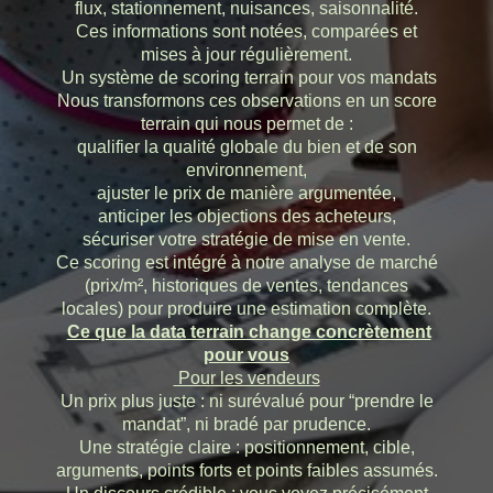
flux, stationnement, nuisances, saisonnalité.
Ces informations sont notées, comparées et
mises à jour régulièrement.
Un système de scoring terrain pour vos mandats
Nous transformons ces observations en un score
terrain qui nous permet de :
qualifier la qualité globale du bien et de son
environnement,
ajuster le prix de manière argumentée,
anticiper les objections des acheteurs,
sécuriser votre stratégie de mise en vente.
Ce scoring est intégré à notre analyse de marché
(prix/m², historiques de ventes, tendances
locales) pour produire une estimation complète.
Ce que la data terrain change concrètement
pour vous
Pour les vendeurs
Un prix plus juste : ni surévalué pour “prendre le
mandat”, ni bradé par prudence.
Une stratégie claire : positionnement, cible,
arguments, points forts et points faibles assumés.