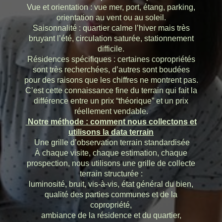
Vue et orientation : vue mer, port, étang, parking,
orientation au vent ou au soleil.
Saisonnalité : quartier calme l’hiver mais très
bruyant l’été, circulation saturée, stationnement
difficile.
Résidences spécifiques : certaines copropriétés
sont très recherchées, d’autres sont boudées
pour des raisons que les chiffres ne montrent pas.
C’est cette connaissance fine du terrain qui fait la
différence entre un prix “théorique” et un prix
réellement vendable.
Notre méthode : comment nous collectons et
utilisons la data terrain
Une grille d’observation terrain standardisée
À chaque visite, chaque estimation, chaque
prospection, nous utilisons une grille de collecte
terrain structurée :
luminosité, bruit, vis-à-vis, état général du bien,
qualité des parties communes et de la
copropriété,
ambiance de la résidence et du quartier,